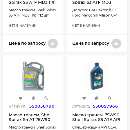
Spirax S3 ATF MD3 (1л)
Spirax S3 ATF MD3
1*12 шт.
пластик (4 л.) 1*4 шт.
Масло трансм. Shell Spirax
Допуски GM Dexron® III
S3 ATF MD3 (1л) 1*12 шт.
Ford Mercon® Allison C-4
НЕТ В НАЛИЧИИ
НЕТ В НАЛИЧИИ
Цена по запросу
Цена по запросу
550056790
550057966
АРТИКУЛ:
АРТИКУЛ:
Масло трансм. Shell
Масло трансм. 75W90
Spirax S4 AT 75W90
Shell Spirax S5 ATE API
(4л) 1*4 шт.
GL-5 TM-1 пластик (1 л.)
Масло трансм. Shell Spirax
Спецификации API GL-4,
1*12 шт.