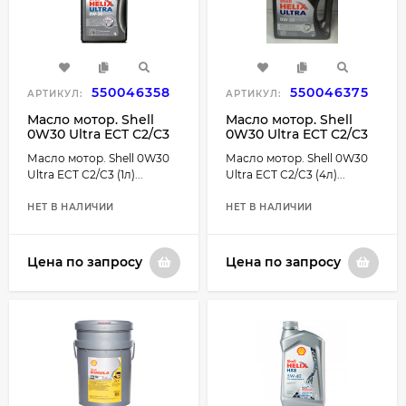
550046358
550046375
АРТИКУЛ:
АРТИКУЛ:
Масло мотор. Shell
Масло мотор. Shell
0W30 Ultra ECT С2/C3
0W30 Ultra ECT С2/C3
(1л) (золотистая)
(4л) (золотистая) 1*4
Масло мотор. Shell 0W30
Масло мотор. Shell 0W30
1*12шт
шт.
Ultra ECT С2/C3 (1л)...
Ultra ECT С2/C3 (4л)...
НЕТ В НАЛИЧИИ
НЕТ В НАЛИЧИИ
Цена по запросу
Цена по запросу