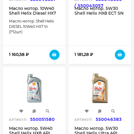
/ 550045057
Масло мотор. 10W40
Масло мотор. 5W30
Shell Helix Diesel HX7
Shell Helix HX8 ECT SN
API CF ACEA A3/B4
C3 пластик (1 л.) 1*12
Масло мотор. Shell Helix
пластик (1 л.) 1*12 шт.
шт.
DIESEL 10W40 HX7 1л
(1*12шт)
1 160,58
₽
1 181,28
₽
550051580
550046383
АРТИКУЛ:
АРТИКУЛ:
Масло мотор. 5W40
Масло мотор. 5W30
Shell Helix HX8 API
Shell Helix Ultra API