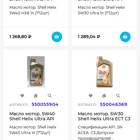
SN+/CF ACEA A3/B4
SL/CF ACEA A3/B4
Масло мотор. Shell Helix
Масло мотор. Shell Helix
пластик (1 л.) 1*12 шт.
пластик (1 л.) 1*12 шт.
5W40 HX8 1л (1*12шт)
5W30 Ultra 1л (1*12шт)
1 268,80
₽
1 289,04
₽
550055904
550046369
АРТИКУЛ:
АРТИКУЛ:
Масло мотор. 5W40
Масло мотор. 5W30
Shell Helix Ultra API
Shell Helix Ultra ECT C3
SP/SN/CF ACEA A3/B4
API SN ACEA C3
Масло мотор. Shell Helix
Спецификации API: SN
пластик (1 л.) 1*12 шт.
пластик (1 л.) 1*12 шт.
5W40 Ultra 1л (1*12шт)
ACEA: C3 Допуски
производителей:...