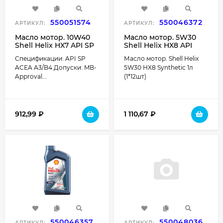
550051574
550046372
АРТИКУЛ:
АРТИКУЛ:
Масло мотор. 10W40
Масло мотор. 5W30
Shell Helix HX7 API SP
Shell Helix HX8 API
ACEA A3/B4 пластик (1
SN/CF ACEA A3/B4
Спецификации: API SP
Масло мотор. Shell Helix
л.) 1*12 шт. (синяя)
пластик (1 л.) 1*12 шт.
ACEA A3/B4 Допуски: MB-
5W30 HX8 Synthetic 1л
Approval...
(1*12шт)
912,99
₽
1 110,67
₽
550046357
550048036
АРТИКУЛ:
АРТИКУЛ: