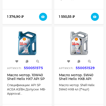
1 376,90
₽
1 550,55
₽
550051575
550051529
АРТИКУЛ:
АРТИКУЛ:
Масло мотор. 10W40
Масло мотор. 5W40
Shell Helix HX7 API SP
Shell Helix HX8 API
ACEA A3/B4 пластик (4
SN+/CF ACEA A3/B4
Спецификации: API SP
Масло мотор. Shell Helix
л.) 1*4 шт. (синяя)
пластик (4 л.) 1*4 шт.
ACEA A3/B4 Допуски: MB-
5W40 HX8 4л (1*4шт)
Approval...