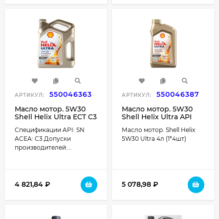
550046363
550046387
АРТИКУЛ:
АРТИКУЛ:
Масло мотор. 5W30
Масло мотор. 5W30
Shell Helix Ultra ECT C3
Shell Helix Ultra API
API SN ACEA C3
SL/CF ACEA A3/B4
Спецификации API: SN
Масло мотор. Shell Helix
пластик (4 л.) 1*4шт.
пластик (4 л.) 1*4 шт.
ACEA: C3 Допуски
5W30 Ultra 4л (1*4шт)
производителей:...
4 821,84
₽
5 078,98
₽