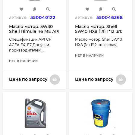
550040122
550046368
АРТИКУЛ:
АРТИКУЛ:
Масло мотор. 5W30
Масло мотор. Shell
Shell Rimula R6 ME API
5W40 HX8 (1л) 1*12 шт.
CF ACEA E4/E7 пластик
(серая)
Спецификации API CF
Масло мотор. Shell 5W40
(20 л.)
ACEA E4, E7 Допуски
HX8 (1л) 1*12 шт. (серая)
производителей:...
НЕТ В НАЛИЧИИ
НЕТ В НАЛИЧИИ
Цена по запросу
Цена по запросу