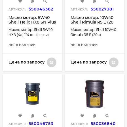
550046362
550027381
АРТИКУЛ:
АРТИКУЛ:
Масло мотор. 5W40
Масло мотор. 10W40
Shell Helix HX8 SN Plus
Shell Rimula R5 E (20
A3/B4 пластик (4 л.) 1*4
л.)
Масло мотор. Shell 5W40
Масло мотор. Shell 10W40
шт. (серая)
HX8 (4л) 1*4 шт. (серая)
Rimula R5 E (20л)
НЕТ В НАЛИЧИИ
НЕТ В НАЛИЧИИ
Цена по запросу
Цена по запросу
550046753
550036840
АРТИКУЛ:
АРТИКУЛ: