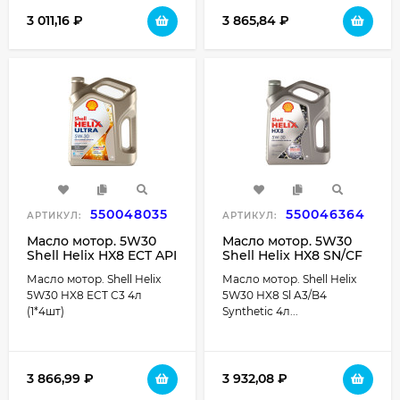
3 011,16
₽
3 865,84
₽
550048035
550046364
АРТИКУЛ:
АРТИКУЛ:
Масло мотор. 5W30
Масло мотор. 5W30
Shell Helix HX8 ECT API
Shell Helix HX8 SN/CF
SN ACEA C3 пластик (4
ACEA A3/B4 пластик (4
Масло мотор. Shell Helix
Масло мотор. Shell Helix
л.) 1*4 шт.
л.) 1*4 шт.
5W30 HX8 ECT C3 4л
5W30 HX8 Sl A3/B4
(1*4шт)
Synthetic 4л...
3 866,99
₽
3 932,08
₽